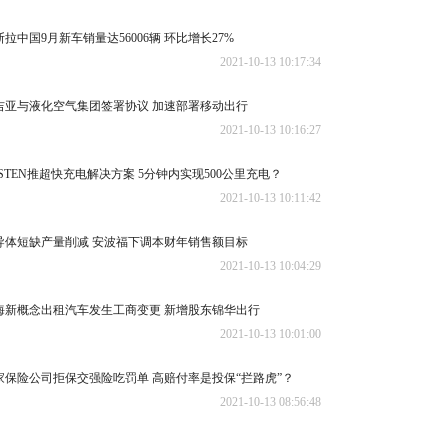
斯拉中国9月新车销量达56006辆 环比增长27%
2021-10-13 10:17:34
吉亚与液化空气集团签署协议 加速部署移动出行
2021-10-13 10:16:27
ESTEN推超快充电解决方案 5分钟内实现500公里充电？
2021-10-13 10:11:42
导体短缺产量削减 安波福下调本财年销售额目标
2021-10-13 10:04:29
海新概念出租汽车发生工商变更 新增股东锦华出行
2021-10-13 10:01:00
家保险公司拒保交强险吃罚单 高赔付率是投保“拦路虎”？
2021-10-13 08:56:48