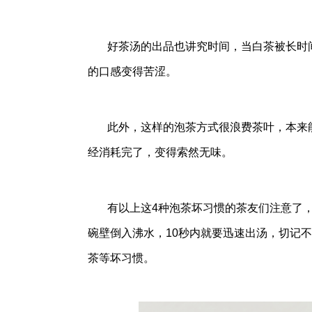
好茶汤的出品也讲究时间，当白茶被长时
的口感变得苦涩。
此外，这样的泡茶方式很浪费茶叶，本来
经消耗完了，变得索然无味。
有以上这4种泡茶坏
习
惯的茶友们注意了，
碗壁倒入沸水，10秒内就要迅速出汤，切记
茶等坏
习
惯。