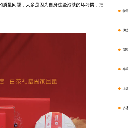
的质量问题，大多是因为自身这些泡茶的坏
习
惯，把
特
佛
D
半
上
多