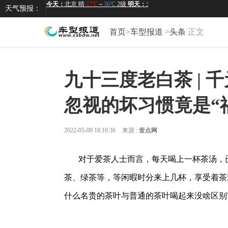
天气预报：
首页
>
车型报道
>
头条
正文
九十三度老白茶 | 
忽视的坏习惯竟是“
2022-05-09 18:10:36
来源 :
壹点网
对于爱茶人士而言，每天喝上一杯茶汤，
茶、绿茶等，等闲暇时分来上几杯，享受着茶
什么名贵的茶叶与普通的茶叶喝起来没啥区别