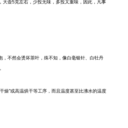
，大壶5克左右，少投无味，多投又重味，因此，凡事
泡，不然会烫坏茶叶，殊不知，像白毫银针、白牡丹
。
“干燥”或高温烘干等工序，而且温度甚至比沸水的温度