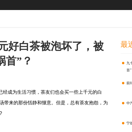
千元好白茶被泡坏了，被
最
祸首”？
九
首
前8
已经成为生活
习
惯，茶友们也会买一些上千元的白
汤带来的那份恬静和惬意。但是，总有茶友抱怨，为
中
?
宁